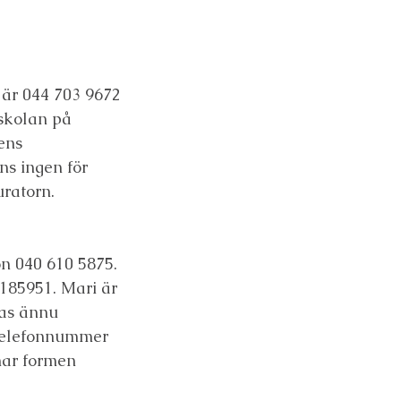
är 044 703 9672
 skolan på
ens
s ingen för
uratorn.
on 040 610 5875.
3185951. Mari är
ras ännu
telefonnummer
har formen