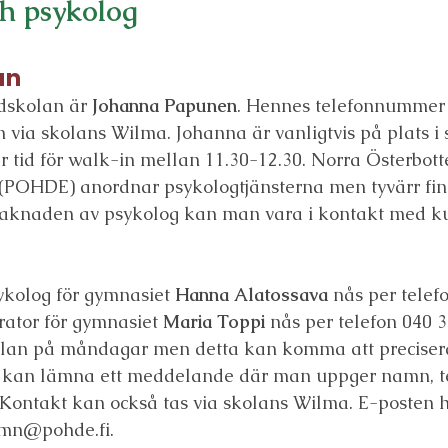
h psykolog
an
ndskolan är
Johanna Papunen
. Hennes telefonnummer 
 via skolans Wilma. Johanna är vanligtvis på plats i
r tid för walk-in mellan 11.30-12.30. Norra Österbott
(POHDE) anordnar psykologtjänsterna men tyvärr finn
avsaknaden av psykolog kan man vara i kontakt med k
t
kolog för gymnasiet
Hanna Alatossava
nås per telef
ator för gymnasiet
Maria Toppi
nås per telefon 040 
kolan på måndagar men detta kan komma att precise
n kan lämna ett meddelande där man uppger namn, 
Kontakt kan också tas via skolans Wilma. E-posten 
amn@pohde.fi.