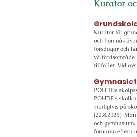
Kurator oc
Grundskol
Kurator för gru
och hon nås även
torsdagar och ha
välfärdsområde 
tillfället. Vid 
Gymnasie
POHDE:s skolpsy
POHDE:s skolkur
vanligtvis på s
(22.8.2025). Ma
och gymnasium. 
fornamn.eftern