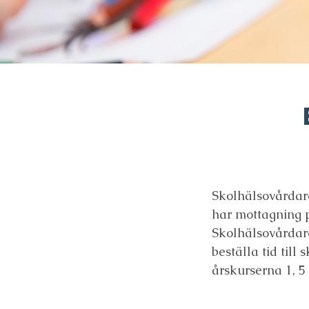
Skolhälsovårda
har mottagning p
Skolhälsovårdare
beställa tid til
årskurserna 1, 5 