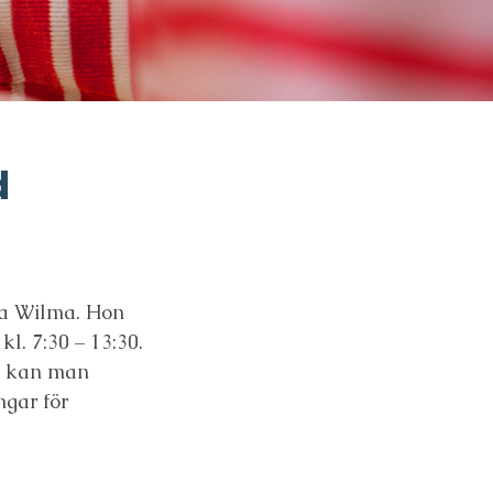
d
via Wilma. Hon
l. 7:30 – 13:30.
en kan man
ngar för