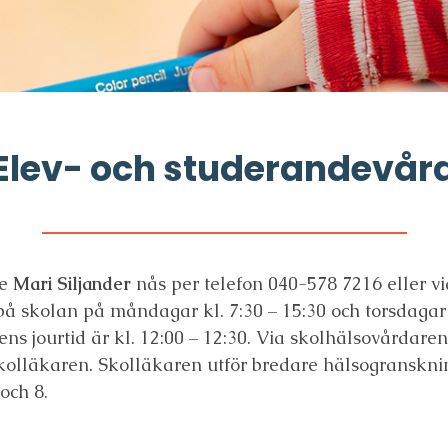
Elev- och studerandevår
re
Mari Siljander
nås per telefon 040-578 7216 eller 
å skolan på måndagar kl. 7:30 – 15:30 och torsdagar k
ns jourtid är kl. 12:00 – 12:30. Via skolhälsovårdar
l skolläkaren. Skolläkaren utför bredare hälsogranskni
och 8.