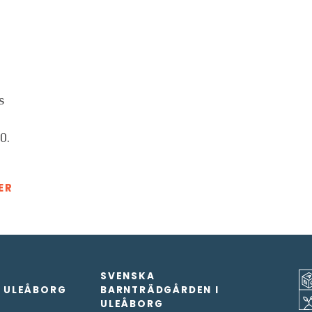
s
0.
ER
SVENSKA
I ULEÅBORG
BARNTRÄDGÅRDEN I
ULEÅBORG