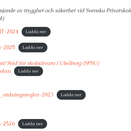
mjande av trygghet och säkerhet vid Svenska Privatskol
4)
HT-2024
Ladda ner
4-2025
Ladda ner
an! Stöd för skolnärvaro i Uleåborg (SPSU)
olan
Ladda ner
_ordningsregler-2023
Ladda ner
-2526
Ladda ner