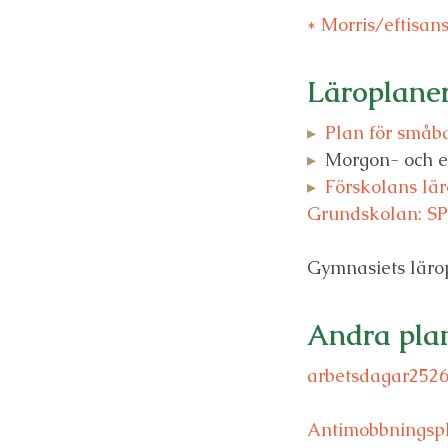
* Morris/eftisan
Läroplane
Plan för småb
Morgon- och 
Förskolans lä
Grundskolan: 
Gymnasiets lärop
Andra pla
arbetsdagar252
Antimobbningspl