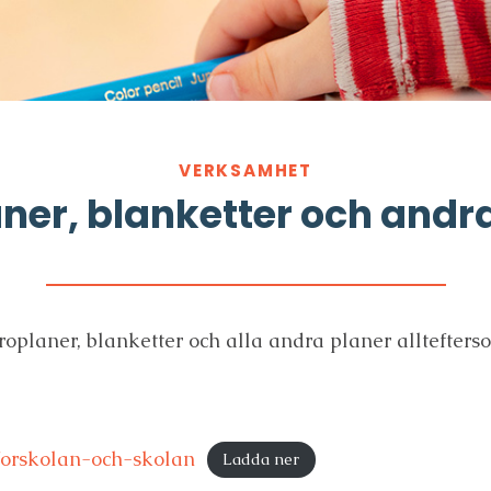
VERKSAMHET
ner, blanketter och andr
äroplaner, blanketter och alla andra planer alltefters
forskolan-och-skolan
Ladda ner