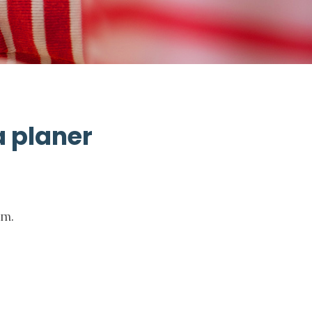
a planer
om.