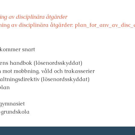
ng av disciplinära åtgärder
ning av disciplinära åtgärder: plan_for_anv_av_disc
 kommer snart
ens handbok (lösenordsskyddat)
 mot mobbning, våld och trakasserier
rvaltningsdirektiv (lösenordsskyddat)
plan
 gymnasiet
 grundskola