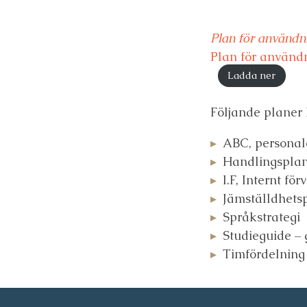
Plan för användni
Plan för använd
Ladda ner
Följande planer
ABC, personal
Handlingsplan
I.F, Internt fö
Jämställdhets
Språkstrategi
Studieguide –
Timfördelning