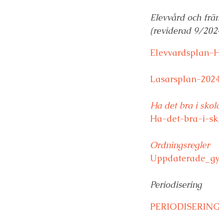
Elevvård och frä
(reviderad 9/202
Elevvardsplan-
Lasarsplan-202
Ha det bra i skol
Ha-det-bra-i-sk
Ordningsregler
Uppdaterade_gy
Periodisering
PERIODISERING