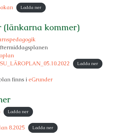
sokan
Ladda ner
r (länkarna kommer)
arnspedagogik
eftermiddagsplanen
roplan
SPSU_LÄROPLAN_05.10.2022
Ladda ner
lan finns i
eGrunder
ner
6
Ladda ner
an 8.2025
Ladda ner